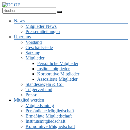
Zum
Inhalt
Deutsche Gesellschaft für Online-Forschung e.V.
springen
DGOF
Menü
News
Mitglieder-News
Pressemitteilungen
Über uns
Vorstand
Geschäftsstelle
Satzung
Mitglieder
Persönliche Mitglieder
Institutsmitglieder
Korporative Mitglieder
Assoziierte Mitglieder
Standesregeln & Co.
Trägerverband
Presse
Mitglied werden
Mitgliedsantrag
Persönliche Mitgliedschaft
Ermäßigte Mitgliedschaft
Institutsmitgliedschaft
Korporative Mitgliedschaft