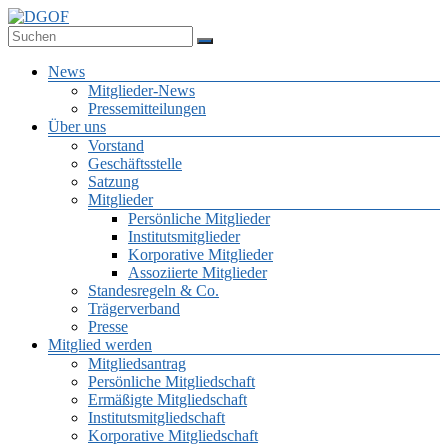
Zum
Inhalt
Deutsche Gesellschaft für Online-Forschung e.V.
springen
DGOF
Menü
News
Mitglieder-News
Pressemitteilungen
Über uns
Vorstand
Geschäftsstelle
Satzung
Mitglieder
Persönliche Mitglieder
Institutsmitglieder
Korporative Mitglieder
Assoziierte Mitglieder
Standesregeln & Co.
Trägerverband
Presse
Mitglied werden
Mitgliedsantrag
Persönliche Mitgliedschaft
Ermäßigte Mitgliedschaft
Institutsmitgliedschaft
Korporative Mitgliedschaft