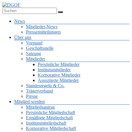
Zum
Inhalt
Deutsche Gesellschaft für Online-Forschung e.V.
springen
DGOF
Menü
News
Mitglieder-News
Pressemitteilungen
Über uns
Vorstand
Geschäftsstelle
Satzung
Mitglieder
Persönliche Mitglieder
Institutsmitglieder
Korporative Mitglieder
Assoziierte Mitglieder
Standesregeln & Co.
Trägerverband
Presse
Mitglied werden
Mitgliedsantrag
Persönliche Mitgliedschaft
Ermäßigte Mitgliedschaft
Institutsmitgliedschaft
Korporative Mitgliedschaft