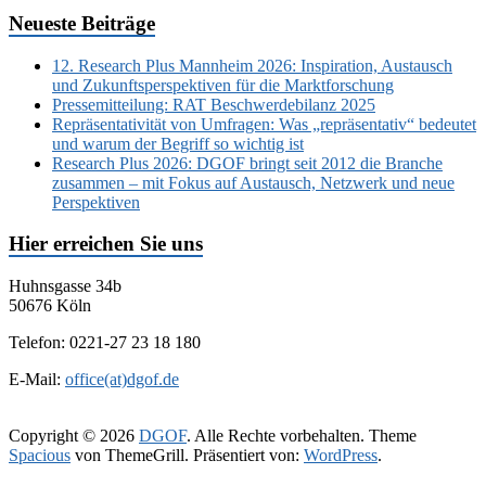
Neueste Beiträge
12. Research Plus Mannheim 2026: Inspiration, Austausch
und Zukunftsperspektiven für die Marktforschung
Pressemitteilung: RAT Beschwerdebilanz 2025
Repräsentativität von Umfragen: Was „repräsentativ“ bedeutet
und warum der Begriff so wichtig ist
Research Plus 2026: DGOF bringt seit 2012 die Branche
zusammen – mit Fokus auf Austausch, Netzwerk und neue
Perspektiven
Hier erreichen Sie uns
Huhnsgasse 34b
50676 Köln
Telefon: 0221-27 23 18 180
E-Mail:
office(at)dgof.de
Copyright © 2026
DGOF
. Alle Rechte vorbehalten. Theme
Spacious
von ThemeGrill. Präsentiert von:
WordPress
.