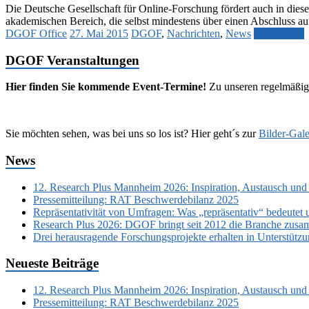
Die Deutsche Gesellschaft für Online-Forschung fördert auch in die
akademischen Bereich, die selbst mindestens über einen Abschluss a
DGOF Office
27. Mai 2015
DGOF
,
Nachrichten
,
News
Weiterlesen
DGOF Veranstaltungen
Hier finden Sie kommende Event-Termine!
Zu unseren regelmäßig
Sie möchten sehen, was bei uns so los ist? Hier geht´s zur
Bilder-Gale
News
12. Research Plus Mannheim 2026: Inspiration, Austausch und
Pressemitteilung: RAT Beschwerdebilanz 2025
Repräsentativität von Umfragen: Was „repräsentativ“ bedeutet 
Research Plus 2026: DGOF bringt seit 2012 die Branche zusa
Drei herausragende Forschungsprojekte erhalten in Unterstüt
Neueste Beiträge
12. Research Plus Mannheim 2026: Inspiration, Austausch und
Pressemitteilung: RAT Beschwerdebilanz 2025