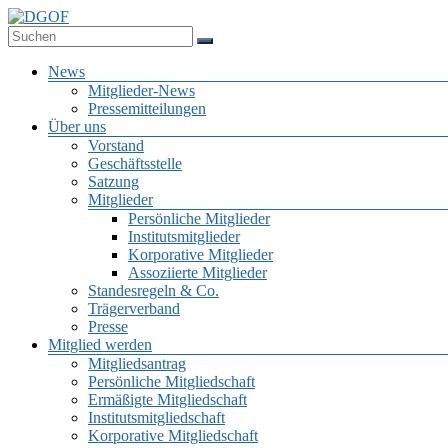
Zum
Inhalt
Deutsche Gesellschaft für Online-Forschung e.V.
springen
DGOF
Menü
News
Mitglieder-News
Pressemitteilungen
Über uns
Vorstand
Geschäftsstelle
Satzung
Mitglieder
Persönliche Mitglieder
Institutsmitglieder
Korporative Mitglieder
Assoziierte Mitglieder
Standesregeln & Co.
Trägerverband
Presse
Mitglied werden
Mitgliedsantrag
Persönliche Mitgliedschaft
Ermäßigte Mitgliedschaft
Institutsmitgliedschaft
Korporative Mitgliedschaft