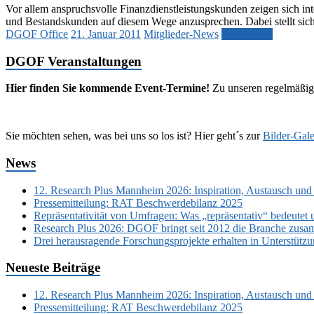
Vor allem anspruchsvolle Finanzdienstleistungskunden zeigen sich in
und Bestandskunden auf diesem Wege anzusprechen. Dabei stellt sic
DGOF Office
21. Januar 2011
Mitglieder-News
Weiterlesen
DGOF Veranstaltungen
Hier finden Sie kommende Event-Termine!
Zu unseren regelmäßig
Sie möchten sehen, was bei uns so los ist? Hier geht´s zur
Bilder-Gale
News
12. Research Plus Mannheim 2026: Inspiration, Austausch und
Pressemitteilung: RAT Beschwerdebilanz 2025
Repräsentativität von Umfragen: Was „repräsentativ“ bedeutet 
Research Plus 2026: DGOF bringt seit 2012 die Branche zusa
Drei herausragende Forschungsprojekte erhalten in Unterstüt
Neueste Beiträge
12. Research Plus Mannheim 2026: Inspiration, Austausch und
Pressemitteilung: RAT Beschwerdebilanz 2025