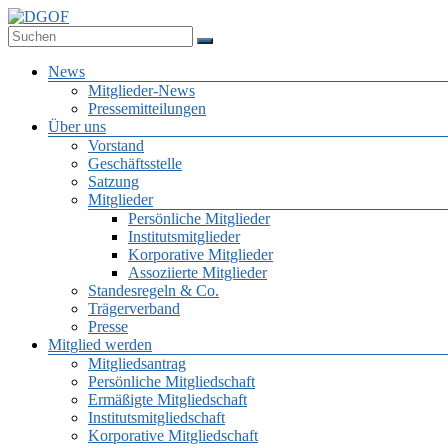
Zum
Inhalt
Deutsche Gesellschaft für Online-Forschung e.V.
springen
DGOF
Menü
News
Mitglieder-News
Pressemitteilungen
Über uns
Vorstand
Geschäftsstelle
Satzung
Mitglieder
Persönliche Mitglieder
Institutsmitglieder
Korporative Mitglieder
Assoziierte Mitglieder
Standesregeln & Co.
Trägerverband
Presse
Mitglied werden
Mitgliedsantrag
Persönliche Mitgliedschaft
Ermäßigte Mitgliedschaft
Institutsmitgliedschaft
Korporative Mitgliedschaft