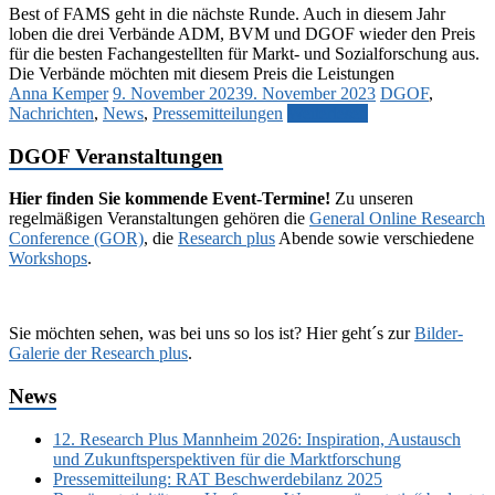
Best of FAMS geht in die nächste Runde. Auch in diesem Jahr
loben die drei Verbände ADM, BVM und DGOF wieder den Preis
für die besten Fachangestellten für Markt- und Sozialforschung aus.
Die Verbände möchten mit diesem Preis die Leistungen
Anna Kemper
9. November 2023
9. November 2023
DGOF
,
Nachrichten
,
News
,
Pressemitteilungen
Weiterlesen
DGOF Veranstaltungen
Hier finden Sie kommende Event-Termine!
Zu unseren
regelmäßigen Veranstaltungen gehören die
General Online Research
Conference (GOR)
, die
Research plus
Abende sowie verschiedene
Workshops
.
Sie möchten sehen, was bei uns so los ist? Hier geht´s zur
Bilder-
Galerie der Research plus
.
News
12. Research Plus Mannheim 2026: Inspiration, Austausch
und Zukunftsperspektiven für die Marktforschung
Pressemitteilung: RAT Beschwerdebilanz 2025