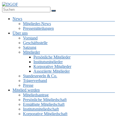
Zum
Inhalt
Deutsche Gesellschaft für Online-Forschung e.V.
springen
DGOF
Menü
News
Mitglieder-News
Pressemitteilungen
Über uns
Vorstand
Geschäftsstelle
Satzung
Mitglieder
Persönliche Mitglieder
Institutsmitglieder
Korporative Mitglieder
Assoziierte Mitglieder
Standesregeln & Co.
Trägerverband
Presse
Mitglied werden
Mitgliedsantrag
Persönliche Mitgliedschaft
Ermäßigte Mitgliedschaft
Institutsmitgliedschaft
Korporative Mitgliedschaft