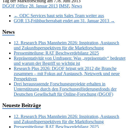
Tag der Marktforschung am 7./8. Juni 2013
DGOF Office
28. Januar 2013
IMSF
,
News
←
ODC Services baut sein Sales Team weiter aus
GOR 13-Frühbucherrabatt endet am 31. Januar 2013
→
News
12. Research Plus Mannheim 2026: Inspiration, Austausch
und Zukunftsperspektiven für die Marktforschung
Pressemitteilung: RAT Beschwerdebilanz 2025
Repräsentativität von Umfragen: Was „repräsentativ“ bedeutet
und warum der Begriff so wichtig ist
Research Plus 2026: DGOF bringt seit 2012 die Branche
zusammen – mit Fokus auf Austausch, Netzwerk und neue
Perspektiven
Drei herausragende Forschungsprojekte erhalten in
Unterstützung durch den Forschungsförderungsfonds der
Deutschen Gesellschaft für Online-Forschung (DGOF)
Neueste Beiträge
12. Research Plus Mannheim 2026: Inspiration, Austausch
und Zukunftsperspektiven für die Marktforschung
Pressemitteilung: RAT Beschwerdebilanz 2025