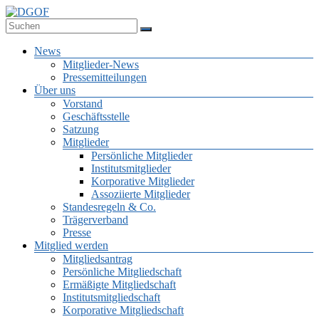
Zum
Inhalt
Deutsche Gesellschaft für Online-Forschung e.V.
springen
DGOF
Menü
News
Mitglieder-News
Pressemitteilungen
Über uns
Vorstand
Geschäftsstelle
Satzung
Mitglieder
Persönliche Mitglieder
Institutsmitglieder
Korporative Mitglieder
Assoziierte Mitglieder
Standesregeln & Co.
Trägerverband
Presse
Mitglied werden
Mitgliedsantrag
Persönliche Mitgliedschaft
Ermäßigte Mitgliedschaft
Institutsmitgliedschaft
Korporative Mitgliedschaft