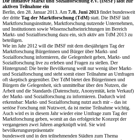
Die Initiative Markt und Sozialforschung e.V. (IMSF) lädt zur
aktiven Teilnahme ein
Berlin, den 28. Januar 2013. Am
7./8. Juni 2013
findet bundesweit
der dritte
Tag der Marktforschung (TdM)
statt. Die IMSF lädt
Marktforschungsinstitute, Marktforschung nutzende Unternehmen,
und Institutionen sowie Wissenschaftseinrichtungen im Bereich
Markt- und Sozialforschung dazu ein, sich aktiv am TdM 2013 zu
beteiligen.
Wie im Jahr 2012 will die IMSF mit dem diesjährigen Tag der
Marktforschung Bürgerinnen und Bürger über Markt- und
Sozialforschung informieren, die Gelegenheit geben, Markt- und
Sozialforschung live zu erleben und Fragen zu stellen. Der
Hintergrund: Die breite Bevölkerung weiß nur wenig über Markt-
und Sozialforschung und steht somit einer Teilnahme an Umfragen
oft skeptisch gegenüber. Der TdM bietet den Bürgerinnen und
Bürgern die Gelegenheit, sich unmittelbar über den Nutzen, die
Arbeit und die Standards (Datenschutz, Anonymität, kein Verkauf)
der Markt- und Sozialforschung zu informieren. Dadurch wird
erkennbar: Markt- und Sozialforschung nutzt auch mir – das ist
seriöse Forschung mit Nutzwert, da ist meine Teilnahme wichtig.
Auch wird es in diesem Jahr wieder eine Umfrage zum Tag der
Marktforschung geben, womit an das erfolgreiche Konzept der
vergangenen zwei Jahren angeknüpft wird. Sie wird
bevölkerungsrepräsentativ
bundesweit und in den teilnehmenden Städten zum Thema