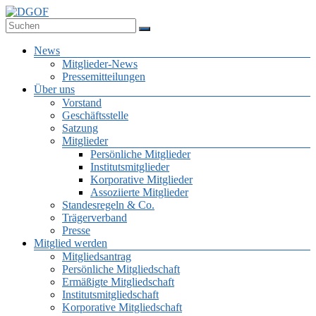
Zum
Inhalt
Deutsche Gesellschaft für Online-Forschung e.V.
springen
DGOF
Menü
News
Mitglieder-News
Pressemitteilungen
Über uns
Vorstand
Geschäftsstelle
Satzung
Mitglieder
Persönliche Mitglieder
Institutsmitglieder
Korporative Mitglieder
Assoziierte Mitglieder
Standesregeln & Co.
Trägerverband
Presse
Mitglied werden
Mitgliedsantrag
Persönliche Mitgliedschaft
Ermäßigte Mitgliedschaft
Institutsmitgliedschaft
Korporative Mitgliedschaft