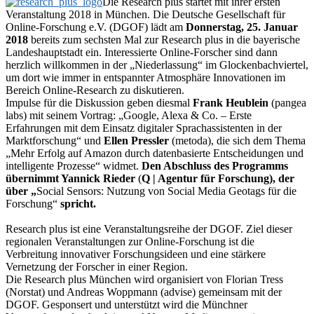
Die Research plus startet mit ihrer ersten
Veranstaltung 2018 in München. Die Deutsche Gesellschaft für
Online-Forschung e.V. (DGOF) lädt am
Donnerstag, 25. Januar
2018
bereits zum sechsten Mal zur Research plus in die bayerische
Landeshauptstadt ein. Interessierte Online-Forscher sind dann
herzlich willkommen in der „Niederlassung“ im Glockenbachviertel,
um dort wie immer in entspannter Atmosphäre Innovationen im
Bereich Online-Research zu diskutieren.
Impulse für die Diskussion geben diesmal
Frank Heublein
(pangea
labs) mit seinem Vortrag: „Google, Alexa & Co. – Erste
Erfahrungen mit dem Einsatz digitaler Sprachassistenten in der
Marktforschung“ und
Ellen Pressler
(metoda), die sich dem Thema
„Mehr Erfolg auf Amazon durch datenbasierte Entscheidungen und
intelligente Prozesse“ widmet.
Den Abschluss des Programms
übernimmt
Yannick Rieder
(
Q | Agentur für Forschung), der
über „
Social Sensors: Nutzung von Social Media Geotags für die
Forschung“
spricht.
Research plus ist eine Veranstaltungsreihe der DGOF. Ziel dieser
regionalen Veranstaltungen zur Online-Forschung ist die
Verbreitung innovativer Forschungsideen und eine stärkere
Vernetzung der Forscher in einer Region.
Die Research plus München wird organisiert von Florian Tress
(Norstat) und Andreas Woppmann (advise) gemeinsam mit der
DGOF. Gesponsert und unterstützt wird die Münchner