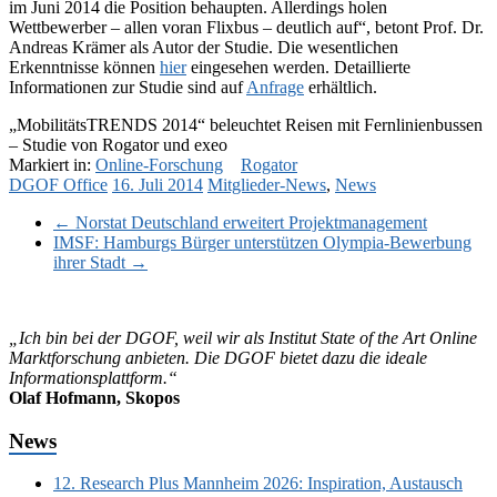
im Juni 2014 die Position behaupten. Allerdings holen
Wettbewerber – allen voran Flixbus – deutlich auf“, betont Prof. Dr.
Andreas Krämer als Autor der Studie. Die wesentlichen
Erkenntnisse können
hier
eingesehen werden. Detaillierte
Informationen zur Studie sind auf
Anfrage
erhältlich.
„MobilitätsTRENDS 2014“ beleuchtet Reisen mit Fernlinienbussen
– Studie von Rogator und exeo
Markiert in:
Online-Forschung
Rogator
DGOF Office
16. Juli 2014
Mitglieder-News
,
News
←
Norstat Deutschland erweitert Projektmanagement
IMSF: Hamburgs Bürger unterstützen Olympia-Bewerbung
ihrer Stadt
→
„Ich bin bei der DGOF, weil wir als Institut State of the Art Online
Marktforschung anbieten. Die DGOF bietet dazu die ideale
Informationsplattform.“
Olaf Hofmann, Skopos
News
12. Research Plus Mannheim 2026: Inspiration, Austausch