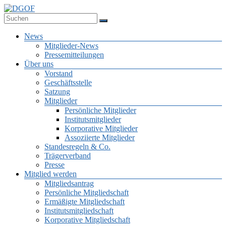
Zum
Inhalt
Deutsche Gesellschaft für Online-Forschung e.V.
springen
DGOF
Menü
News
Mitglieder-News
Pressemitteilungen
Über uns
Vorstand
Geschäftsstelle
Satzung
Mitglieder
Persönliche Mitglieder
Institutsmitglieder
Korporative Mitglieder
Assoziierte Mitglieder
Standesregeln & Co.
Trägerverband
Presse
Mitglied werden
Mitgliedsantrag
Persönliche Mitgliedschaft
Ermäßigte Mitgliedschaft
Institutsmitgliedschaft
Korporative Mitgliedschaft