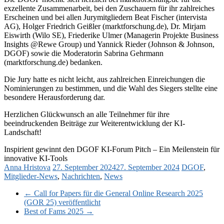
exzellente Zusammenarbeit, bei den Zuschauern für ihr zahlreiches
Erscheinen und bei allen Jurymitgliedern Beat Fischer (intervista
AG), Holger Friedrich Geißler (marktforschung.de), Dr. Mirjam
Eiswirth (Wilo SE), Friederike Ulmer (Managerin Projekte Business
Insights @Rewe Group) und Yannick Rieder (Johnson & Johnson,
DGOF) sowie die Moderatorin Sabrina Gehrmann
(marktforschung.de) bedanken.
Die Jury hatte es nicht leicht, aus zahlreichen Einreichungen die
Nominierungen zu bestimmen, und die Wahl des Siegers stellte eine
besondere Herausforderung dar.
Herzlichen Glückwunsch an alle Teilnehmer für ihre
beeindruckenden Beiträge zur Weiterentwicklung der KI-
Landschaft!
Inspirient gewinnt den DGOF KI-Forum Pitch – Ein Meilenstein für
innovative KI-Tools
Anna Hristova
27. September 2024
27. September 2024
DGOF
,
Mitglieder-News
,
Nachrichten
,
News
←
Call for Papers für die General Online Research 2025
(GOR 25) veröffentlicht
Best of Fams 2025
→