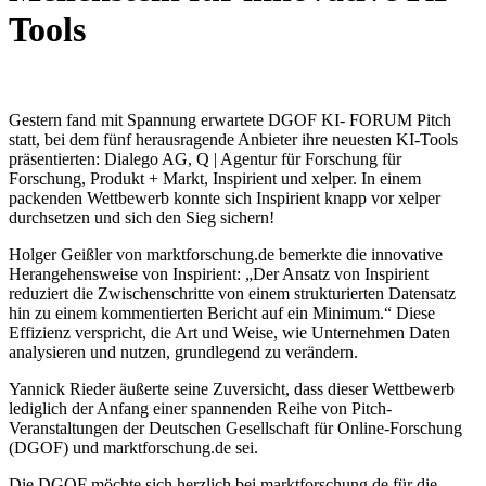
Tools
Gestern fand mit Spannung erwartete DGOF KI- FORUM Pitch
statt, bei dem fünf herausragende Anbieter ihre neuesten KI-Tools
präsentierten: Dialego AG, Q | Agentur für Forschung für
Forschung, Produkt + Markt, Inspirient und xelper. In einem
packenden Wettbewerb konnte sich Inspirient knapp vor xelper
durchsetzen und sich den Sieg sichern!
Holger Geißler von marktforschung.de bemerkte die innovative
Herangehensweise von Inspirient: „Der Ansatz von Inspirient
reduziert die Zwischenschritte von einem strukturierten Datensatz
hin zu einem kommentierten Bericht auf ein Minimum.“ Diese
Effizienz verspricht, die Art und Weise, wie Unternehmen Daten
analysieren und nutzen, grundlegend zu verändern.
Yannick Rieder äußerte seine Zuversicht, dass dieser Wettbewerb
lediglich der Anfang einer spannenden Reihe von Pitch-
Veranstaltungen der Deutschen Gesellschaft für Online-Forschung
(DGOF) und marktforschung.de sei.
Die DGOF möchte sich herzlich bei marktforschung.de für die