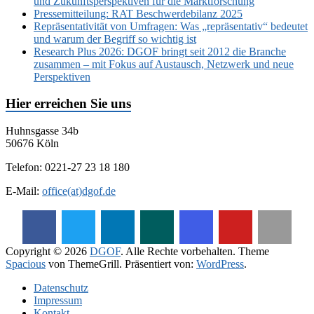
und Zukunftsperspektiven für die Marktforschung
Pressemitteilung: RAT Beschwerdebilanz 2025
Repräsentativität von Umfragen: Was „repräsentativ“ bedeutet
und warum der Begriff so wichtig ist
Research Plus 2026: DGOF bringt seit 2012 die Branche
zusammen – mit Fokus auf Austausch, Netzwerk und neue
Perspektiven
Hier erreichen Sie uns
Huhnsgasse 34b
50676 Köln
Telefon: 0221-27 23 18 180
E-Mail:
office(at)dgof.de
Copyright © 2026
DGOF
. Alle Rechte vorbehalten. Theme
Spacious
von ThemeGrill. Präsentiert von:
WordPress
.
Daten­schutz­
Impressum
Kontakt