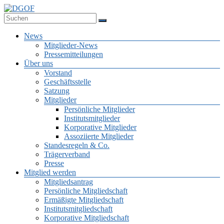
Zum
Inhalt
Deutsche Gesellschaft für Online-Forschung e.V.
springen
DGOF
Menü
News
Mitglieder-News
Pressemitteilungen
Über uns
Vorstand
Geschäftsstelle
Satzung
Mitglieder
Persönliche Mitglieder
Institutsmitglieder
Korporative Mitglieder
Assoziierte Mitglieder
Standesregeln & Co.
Trägerverband
Presse
Mitglied werden
Mitgliedsantrag
Persönliche Mitgliedschaft
Ermäßigte Mitgliedschaft
Institutsmitgliedschaft
Korporative Mitgliedschaft