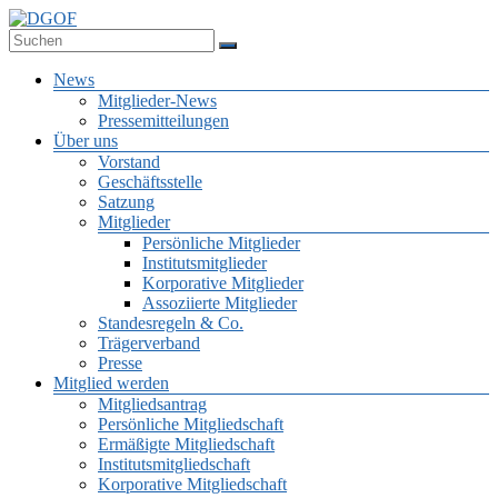
Zum
Inhalt
Deutsche Gesellschaft für Online-Forschung e.V.
springen
DGOF
Menü
News
Mitglieder-News
Pressemitteilungen
Über uns
Vorstand
Geschäftsstelle
Satzung
Mitglieder
Persönliche Mitglieder
Institutsmitglieder
Korporative Mitglieder
Assoziierte Mitglieder
Standesregeln & Co.
Trägerverband
Presse
Mitglied werden
Mitgliedsantrag
Persönliche Mitgliedschaft
Ermäßigte Mitgliedschaft
Institutsmitgliedschaft
Korporative Mitgliedschaft