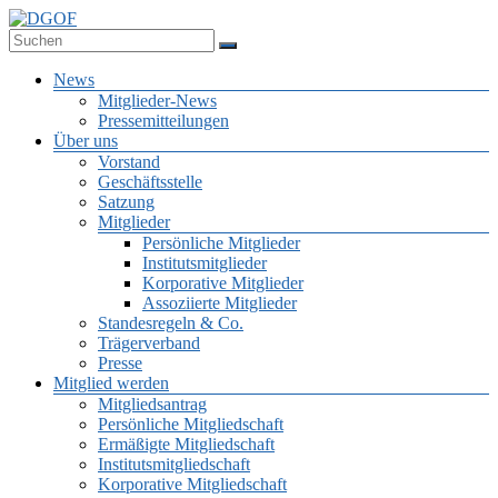
Zum
Inhalt
Deutsche Gesellschaft für Online-Forschung e.V.
springen
DGOF
Menü
News
Mitglieder-News
Pressemitteilungen
Über uns
Vorstand
Geschäftsstelle
Satzung
Mitglieder
Persönliche Mitglieder
Institutsmitglieder
Korporative Mitglieder
Assoziierte Mitglieder
Standesregeln & Co.
Trägerverband
Presse
Mitglied werden
Mitgliedsantrag
Persönliche Mitgliedschaft
Ermäßigte Mitgliedschaft
Institutsmitgliedschaft
Korporative Mitgliedschaft