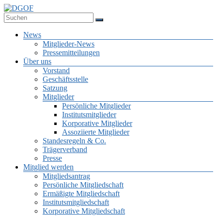
Zum
Inhalt
Deutsche Gesellschaft für Online-Forschung e.V.
springen
DGOF
Menü
News
Mitglieder-News
Pressemitteilungen
Über uns
Vorstand
Geschäftsstelle
Satzung
Mitglieder
Persönliche Mitglieder
Institutsmitglieder
Korporative Mitglieder
Assoziierte Mitglieder
Standesregeln & Co.
Trägerverband
Presse
Mitglied werden
Mitgliedsantrag
Persönliche Mitgliedschaft
Ermäßigte Mitgliedschaft
Institutsmitgliedschaft
Korporative Mitgliedschaft