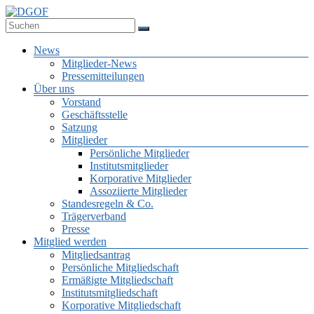
Zum
Inhalt
Deutsche Gesellschaft für Online-Forschung e.V.
springen
DGOF
Menü
News
Mitglieder-News
Pressemitteilungen
Über uns
Vorstand
Geschäftsstelle
Satzung
Mitglieder
Persönliche Mitglieder
Institutsmitglieder
Korporative Mitglieder
Assoziierte Mitglieder
Standesregeln & Co.
Trägerverband
Presse
Mitglied werden
Mitgliedsantrag
Persönliche Mitgliedschaft
Ermäßigte Mitgliedschaft
Institutsmitgliedschaft
Korporative Mitgliedschaft