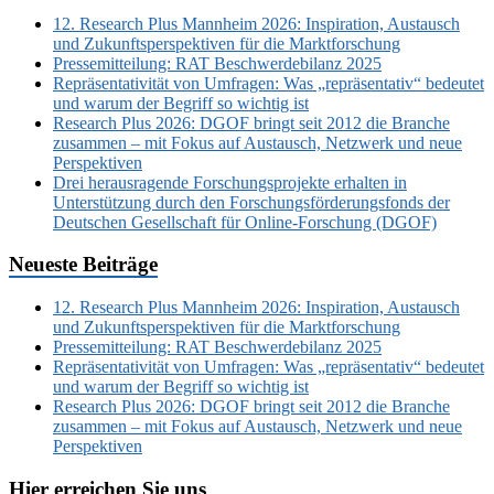
12. Research Plus Mannheim 2026: Inspiration, Austausch
und Zukunftsperspektiven für die Marktforschung
Pressemitteilung: RAT Beschwerdebilanz 2025
Repräsentativität von Umfragen: Was „repräsentativ“ bedeutet
und warum der Begriff so wichtig ist
Research Plus 2026: DGOF bringt seit 2012 die Branche
zusammen – mit Fokus auf Austausch, Netzwerk und neue
Perspektiven
Drei herausragende Forschungsprojekte erhalten in
Unterstützung durch den Forschungsförderungsfonds der
Deutschen Gesellschaft für Online-Forschung (DGOF)
Neueste Beiträge
12. Research Plus Mannheim 2026: Inspiration, Austausch
und Zukunftsperspektiven für die Marktforschung
Pressemitteilung: RAT Beschwerdebilanz 2025
Repräsentativität von Umfragen: Was „repräsentativ“ bedeutet
und warum der Begriff so wichtig ist
Research Plus 2026: DGOF bringt seit 2012 die Branche
zusammen – mit Fokus auf Austausch, Netzwerk und neue
Perspektiven
Hier erreichen Sie uns