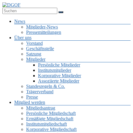
Zum
Inhalt
Deutsche Gesellschaft für Online-Forschung e.V.
springen
DGOF
Menü
News
Mitglieder-News
Pressemitteilungen
Über uns
Vorstand
Geschäftsstelle
Satzung
Mitglieder
Persönliche Mitglieder
Institutsmitglieder
Korporative Mitglieder
Assoziierte Mitglieder
Standesregeln & Co.
Trägerverband
Presse
Mitglied werden
Mitgliedsantrag
Persönliche Mitgliedschaft
Ermäßigte Mitgliedschaft
Institutsmitgliedschaft
Korporative Mitgliedschaft