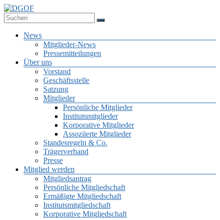
Zum
Inhalt
Deutsche Gesellschaft für Online-Forschung e.V.
springen
DGOF
Menü
News
Mitglieder-News
Pressemitteilungen
Über uns
Vorstand
Geschäftsstelle
Satzung
Mitglieder
Persönliche Mitglieder
Institutsmitglieder
Korporative Mitglieder
Assoziierte Mitglieder
Standesregeln & Co.
Trägerverband
Presse
Mitglied werden
Mitgliedsantrag
Persönliche Mitgliedschaft
Ermäßigte Mitgliedschaft
Institutsmitgliedschaft
Korporative Mitgliedschaft