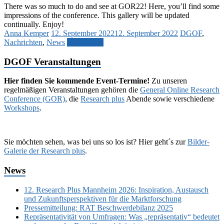
There was so much to do and see at GOR22! Here, you’ll find some
impressions of the conference. This gallery will be updated
continually. Enjoy!
Anna Kemper
12. September 2022
12. September 2022
DGOF
,
Nachrichten
,
News
Weiterlesen
DGOF Veranstaltungen
Hier finden Sie kommende Event-Termine!
Zu unseren
regelmäßigen Veranstaltungen gehören die
General Online Research
Conference (GOR)
, die
Research plus
Abende sowie verschiedene
Workshops
.
Sie möchten sehen, was bei uns so los ist? Hier geht´s zur
Bilder-
Galerie der Research plus
.
News
12. Research Plus Mannheim 2026: Inspiration, Austausch
und Zukunftsperspektiven für die Marktforschung
Pressemitteilung: RAT Beschwerdebilanz 2025
Repräsentativität von Umfragen: Was „repräsentativ“ bedeutet