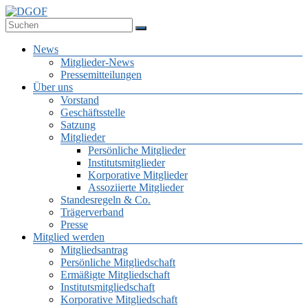
Zum
Inhalt
Deutsche Gesellschaft für Online-Forschung e.V.
springen
DGOF
Menü
News
Mitglieder-News
Pressemitteilungen
Über uns
Vorstand
Geschäftsstelle
Satzung
Mitglieder
Persönliche Mitglieder
Institutsmitglieder
Korporative Mitglieder
Assoziierte Mitglieder
Standesregeln & Co.
Trägerverband
Presse
Mitglied werden
Mitgliedsantrag
Persönliche Mitgliedschaft
Ermäßigte Mitgliedschaft
Institutsmitgliedschaft
Korporative Mitgliedschaft