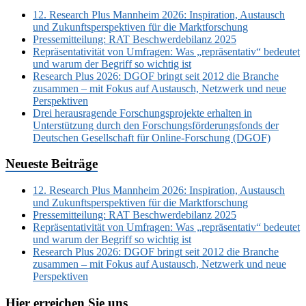
12. Research Plus Mannheim 2026: Inspiration, Austausch
und Zukunftsperspektiven für die Marktforschung
Pressemitteilung: RAT Beschwerdebilanz 2025
Repräsentativität von Umfragen: Was „repräsentativ“ bedeutet
und warum der Begriff so wichtig ist
Research Plus 2026: DGOF bringt seit 2012 die Branche
zusammen – mit Fokus auf Austausch, Netzwerk und neue
Perspektiven
Drei herausragende Forschungsprojekte erhalten in
Unterstützung durch den Forschungsförderungsfonds der
Deutschen Gesellschaft für Online-Forschung (DGOF)
Neueste Beiträge
12. Research Plus Mannheim 2026: Inspiration, Austausch
und Zukunftsperspektiven für die Marktforschung
Pressemitteilung: RAT Beschwerdebilanz 2025
Repräsentativität von Umfragen: Was „repräsentativ“ bedeutet
und warum der Begriff so wichtig ist
Research Plus 2026: DGOF bringt seit 2012 die Branche
zusammen – mit Fokus auf Austausch, Netzwerk und neue
Perspektiven
Hier erreichen Sie uns