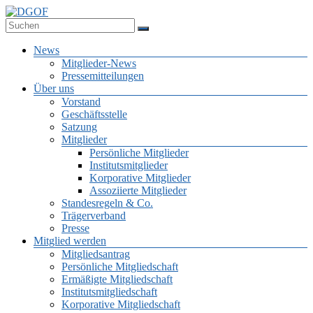
Zum
Inhalt
Deutsche Gesellschaft für Online-Forschung e.V.
springen
DGOF
Menü
News
Mitglieder-News
Pressemitteilungen
Über uns
Vorstand
Geschäftsstelle
Satzung
Mitglieder
Persönliche Mitglieder
Institutsmitglieder
Korporative Mitglieder
Assoziierte Mitglieder
Standesregeln & Co.
Trägerverband
Presse
Mitglied werden
Mitgliedsantrag
Persönliche Mitgliedschaft
Ermäßigte Mitgliedschaft
Institutsmitgliedschaft
Korporative Mitgliedschaft