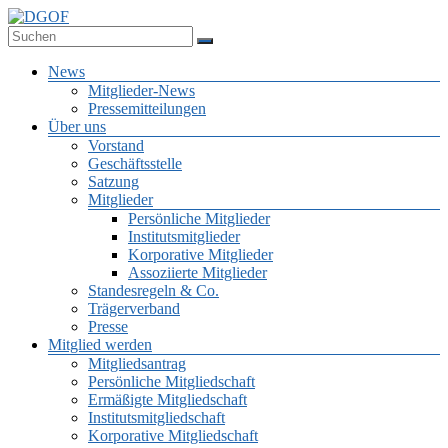
Zum
Inhalt
Deutsche Gesellschaft für Online-Forschung e.V.
springen
DGOF
Menü
News
Mitglieder-News
Pressemitteilungen
Über uns
Vorstand
Geschäftsstelle
Satzung
Mitglieder
Persönliche Mitglieder
Institutsmitglieder
Korporative Mitglieder
Assoziierte Mitglieder
Standesregeln & Co.
Trägerverband
Presse
Mitglied werden
Mitgliedsantrag
Persönliche Mitgliedschaft
Ermäßigte Mitgliedschaft
Institutsmitgliedschaft
Korporative Mitgliedschaft