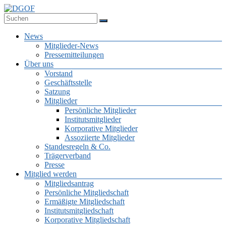
Zum
Inhalt
Deutsche Gesellschaft für Online-Forschung e.V.
springen
DGOF
Menü
News
Mitglieder-News
Pressemitteilungen
Über uns
Vorstand
Geschäftsstelle
Satzung
Mitglieder
Persönliche Mitglieder
Institutsmitglieder
Korporative Mitglieder
Assoziierte Mitglieder
Standesregeln & Co.
Trägerverband
Presse
Mitglied werden
Mitgliedsantrag
Persönliche Mitgliedschaft
Ermäßigte Mitgliedschaft
Institutsmitgliedschaft
Korporative Mitgliedschaft