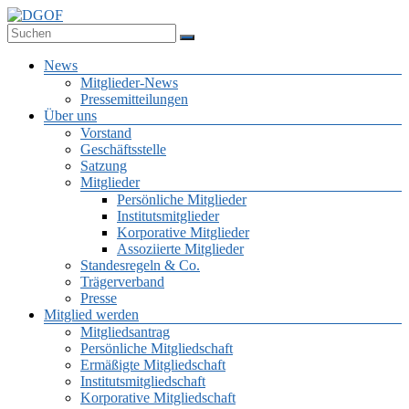
Zum
Inhalt
Deutsche Gesellschaft für Online-Forschung e.V.
springen
DGOF
Menü
News
Mitglieder-News
Pressemitteilungen
Über uns
Vorstand
Geschäftsstelle
Satzung
Mitglieder
Persönliche Mitglieder
Institutsmitglieder
Korporative Mitglieder
Assoziierte Mitglieder
Standesregeln & Co.
Trägerverband
Presse
Mitglied werden
Mitgliedsantrag
Persönliche Mitgliedschaft
Ermäßigte Mitgliedschaft
Institutsmitgliedschaft
Korporative Mitgliedschaft