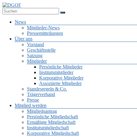
Zum
Inhalt
Deutsche Gesellschaft für Online-Forschung e.V.
springen
DGOF
Menü
News
Mitglieder-News
Pressemitteilungen
Über uns
Vorstand
Geschäftsstelle
Satzung
Mitglieder
Persönliche Mitglieder
Institutsmitglieder
Korporative Mitglieder
Assoziierte Mitglieder
Standesregeln & Co.
Trägerverband
Presse
Mitglied werden
Mitgliedsantrag
Persönliche Mitgliedschaft
Ermäßigte Mitgliedschaft
Institutsmitgliedschaft
Korporative Mitgliedschaft