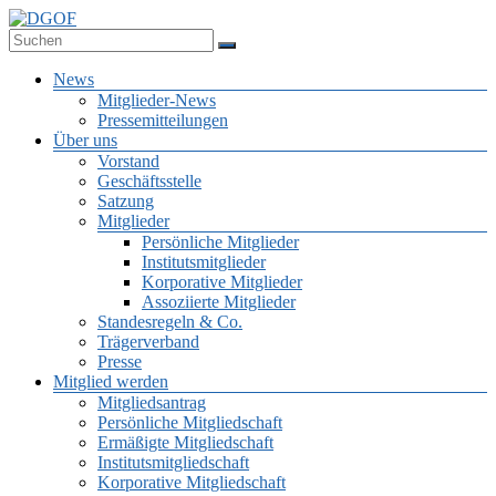
Zum
Inhalt
Deutsche Gesellschaft für Online-Forschung e.V.
springen
DGOF
Menü
News
Mitglieder-News
Pressemitteilungen
Über uns
Vorstand
Geschäftsstelle
Satzung
Mitglieder
Persönliche Mitglieder
Institutsmitglieder
Korporative Mitglieder
Assoziierte Mitglieder
Standesregeln & Co.
Trägerverband
Presse
Mitglied werden
Mitgliedsantrag
Persönliche Mitgliedschaft
Ermäßigte Mitgliedschaft
Institutsmitgliedschaft
Korporative Mitgliedschaft