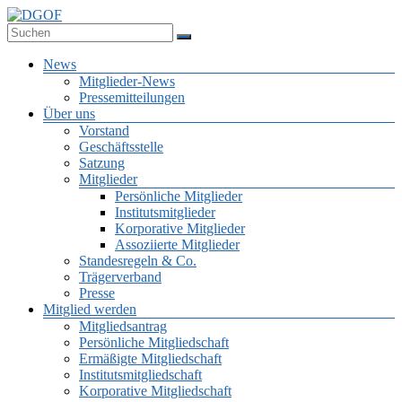
Zum
Inhalt
Deutsche Gesellschaft für Online-Forschung e.V.
springen
DGOF
Menü
News
Mitglieder-News
Pressemitteilungen
Über uns
Vorstand
Geschäftsstelle
Satzung
Mitglieder
Persönliche Mitglieder
Institutsmitglieder
Korporative Mitglieder
Assoziierte Mitglieder
Standesregeln & Co.
Trägerverband
Presse
Mitglied werden
Mitgliedsantrag
Persönliche Mitgliedschaft
Ermäßigte Mitgliedschaft
Institutsmitgliedschaft
Korporative Mitgliedschaft